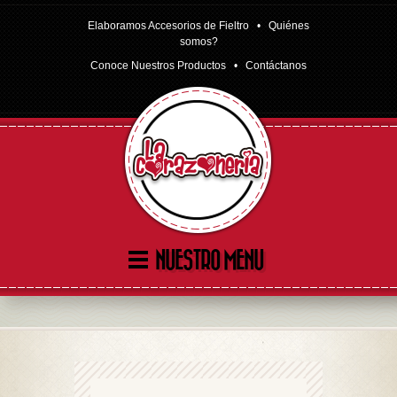
Elaboramos Accesorios de Fieltro •
Quiénes
somos?
Conoce Nuestros Productos
•
Contáctanos
NUESTRO MENU