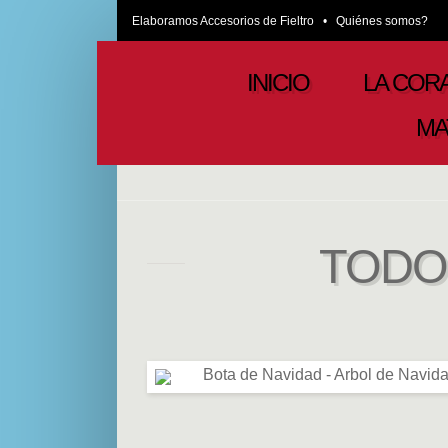
Elaboramos Accesorios de Fieltro •
Quiénes somos?
INICIO
LA COR
MA
TODO