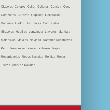
Claveles
Coleros
Collar
Collares
Comida
Cono
Corazones
Corazón
Cupcake
Decoración
Diadema
Fieltro
Flor
Flores
Gato
Gatos
Girasoles
Hebillas
Lentejuela
Llaveros
Mandala
Matrioskas
Móviles
Navidad
Nombres Decorativos
Perro
Personajes
Pinzas
Pulseras
Pájaro
Recordatorios
Redes Sociales
Rollitos
Rosas
Títeres
Árbol de Navidad